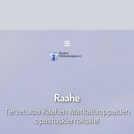
Raahe
Tervetuloa Raahen Matkailuoppaiden
opastuskierroksille!