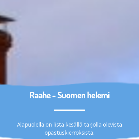
Raahe - Suomen helemi
Alapuolella on lista kesällä tarjolla olevista
opastuskierroksista.