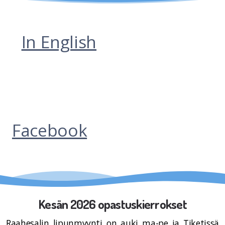
In English
Facebook
Kesän 2026 opastuskierrokset
Raahesalin lipunmyynti on auki ma-pe ja Tiketissä